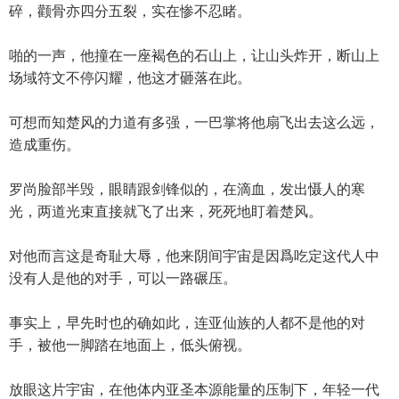
碎，颧骨亦四分五裂，实在惨不忍睹。
啪的一声，他撞在一座褐色的石山上，让山头炸开，断山上
场域符文不停闪耀，他这才砸落在此。
可想而知楚风的力道有多强，一巴掌将他扇飞出去这么远，
造成重伤。
罗尚脸部半毁，眼睛跟剑锋似的，在滴血，发出慑人的寒
光，两道光束直接就飞了出来，死死地盯着楚风。
对他而言这是奇耻大辱，他来阴间宇宙是因爲吃定这代人中
没有人是他的对手，可以一路碾压。
事实上，早先时也的确如此，连亚仙族的人都不是他的对
手，被他一脚踏在地面上，低头俯视。
放眼这片宇宙，在他体内亚圣本源能量的压制下，年轻一代