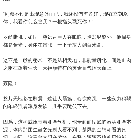
“刚纔不过是出现意外而已，我还没有準备好，现在立刻杀
你，我看你怎么挡我？一根指头戳死你！”
罗尚嘶吼，如同一尊远古巨人在咆哮，除却银髮外，他周身
都是金光，身体在暴涨，一下子放大到百米高。
这不是一般的秘术，不是法相天地，非能量所化，而是血肉
之躯在跟着生长，天神族特有的黄金血气滔天而上。
轰隆！
整片天地都在剧震，这让人震撼，心惊肉跳，一些实力稍弱
的年轻强者浑身发软，几乎要跪伏下去。
因爲，这种威压带着亚圣气机，他全面而彻底的激活亚圣本
源，体内那团生命之光别人看不到，楚风的金睛却看的真
切，如同一轮黄金太阳在焚烧，在释放源源不绝的可怕能