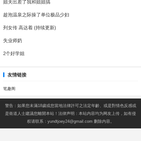
姐夫出差了我和姐姐搞
趁泡温泉之际操了单位极品少妇
列女传 高达着 (持续更新)
失业师奶
2个好学姐
友情链接
笔趣阁
警告：如果您未滿18歲或您當地法律許可之法定年齡、或是對情色反感或
是衛道人士建議您離開本站！法律声明：本站内容均为网友上传，如有侵
权请联系：
yundtjoey24@gmail.com
删除内容。