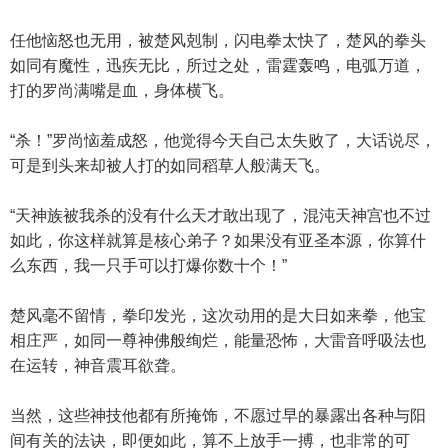
任他恼怒也无用，被楚风剋制，闪电拳太快了，楚风的拳头
如同有魔性，迅疾无比，所过之处，雷霆轰鸣，电弧万道，
打的罗尚满嘴是血，身体横飞。
“杀！”罗尚恼羞成怒，他觉得今天自己太失败了，大话说尽，
可是到头来却被人打的如同稻草人般满天飞。
“天神族被我杀的没有什么天才敢出现了，混沌天神宫也不过
如此，你这样就算是核心弟子？如果没有亚圣本源，你算什
么东西，我一只手可以打爆你数十个！”
楚风毫不留情，拳印发光，这次动用的是大日如来拳，他宝
相庄严，如同一尊神佛般绚烂，能量恐怖，大雷音呼吸法也
在运转，神音震耳欲聋。
当然，这些神技他都有所掩饰，不愿过早的暴露出各种与阳
间有关的法诀，即便如此，算不上放手一搏，也非常的可