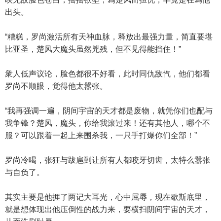
出头。
“糟糕，罗尚激活所有天神血脉，释放出最强力量，简直要堪
比亚圣，楚风大魔头虽然兇残，但不见得能挡住！”
衆人低声议论，脸色都很不好看，此时同仇敌忾，他们都看
罗尚不顺眼，觉得他太嚣张。
“我再强调一遍，阴间宇宙的天才都是废物，就凭你们也配与
我争锋？楚风，魔头，你给我滚过来！还有其他人，哪个不
服？可以跟着一起上来围杀我，一只手打爆你们全部！”
罗尚冷喝，张狂与跋扈到让所有人都咬牙切齿，太特么嚣张
与自负了。
其实主要是他捱了两记大耳光，心中屈辱，现在歇斯底里，
就是想体现出他压倒性的战力来，要横扫阴间宇宙的天才，