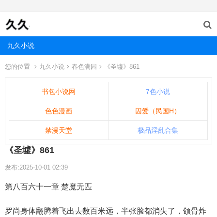
九久小说
您的位置
九久小说
春色满园
《圣墟》861
书包小说网
7色小说
色色漫画
囚爱（民国H）
禁漫天堂
极品淫乱合集
《圣墟》861
发布:2025-10-01 02:39
第八百六十一章 楚魔无匹
罗尚身体翻腾着飞出去数百米远，半张脸都消失了，颌骨炸