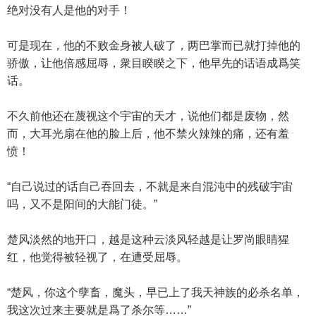
绝对没有人是他的对手！
可是现在，他的不败金身被人破了，两巴掌而已就打掉他的
骄傲，让他倍感屈辱，衆目睽睽之下，他早先的话语成爲笑
话。
不久前他还在蔑视这个宇宙的天才，说他们都是废物，然
而，大耳光扇在他的脸上后，他不禁火辣辣的痛，还有羞
愤！
“自己说过的话自己吞回去，不就是来自混沌中的残破宇宙
吗，又不是阳间的大能门徒。”
楚风淡然的地开口，越是这种云淡风轻越是让罗尚眼睛猩
红，他觉得被轻视了，在遭受屈辱。
“楚风，你这个孽畜，魔头，早已上了我天神族的必杀名单，
我这次过来主要就是爲了杀尔等……”