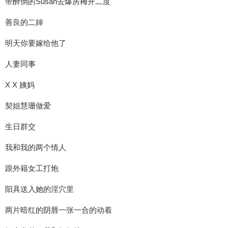
带醉倒的Susan去爆房梅开二度
善良的二婶
明天你要嫁给他了
人妻同事
X X 姨妈
契姐慧珊做爱
生日群交
我和我的两个情人
跟外籍女工打炮
阳具送入她的淫穴里
两片暗红的阴唇一张一合的动着