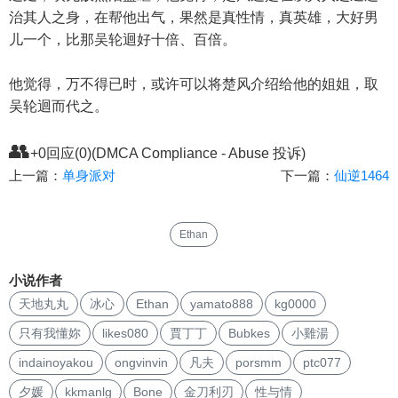
治其人之身，在帮他出气，果然是真性情，真英雄，大好男
儿一个，比那吴轮迴好十倍、百倍。
他觉得，万不得已时，或许可以将楚风介绍给他的姐姐，取
吴轮迴而代之。
👥
+0回应(0)(DMCA Compliance - Abuse 投诉)
上一篇：
单身派对
下一篇：
仙逆1464
Ethan
小说作者
天地丸丸
冰心
Ethan
yamato888
kg0000
只有我懂妳
likes080
賈丁丁
Bubkes
小雞湯
indainoyakou
ongvinvin
凡夫
porsmm
ptc077
夕媛
kkmanlg
Bone
金刀利刃
性与情