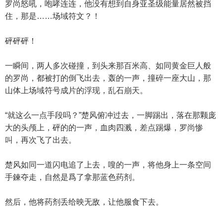
罗尚怒吼，咆哮连连，他没有想到自身亚圣级能量居然被挡
住，那是……场域符文？！
砰砰砰！
一瞬间，两人多次碰撞，到头来那百米高、如同黄金巨人般
的罗尚，都被打的倒飞出去，轰的一声，撞碎一座大山，那
山体上场域符号成片的浮现，乱石崩天。
“就这么一点手段吗？”楚风俯冲过去，一脚踢出，落在那颗庞
大的头颅上，砰的的一声，血肉四溅，差点踢爆，罗尚惨
叫，再次飞了出去。
楚风如同一道闪电追了上去，嗖的一声，将他身上一条空间
手鍊夺走，自然是爲了拿那蓝色药剂。
然后，他将药剂丢给映无敌，让他服食下去。