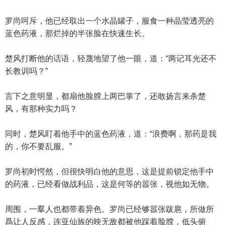
罗尚呵斥，他已经取出一个水晶罐子，服食一种晶莹透亮的
蓝色药液，那烂掉的半张脸在快速生长。
楚风打断他的话语，轻蔑地望了他一眼，道：“两记耳光还不
长教训吗？”
言下之意明显，都扇他脸膛上两巴掌了，还敢扬言来杀楚
风，有那种实力吗？
同时，楚风盯着他手中的蓝色药液，道：“浪费啊，那药是我
的，你不要乱服。”
罗尚初时愕然，但很快明白他的意思，这是提前锁定他手中
的药液，已经看做战利品，这是何等的嚣张，视他如无物。
周围，一羣人也都带着异色。罗尚已经够嚣张跋扈，所做所
爲让人反感，连亚仙族的映无敌都被他踩着脸膛，低头俯