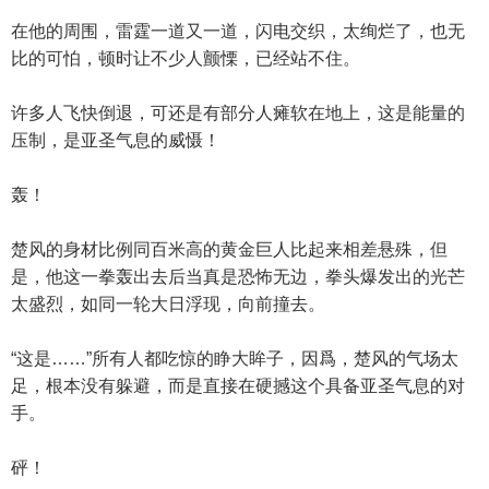
在他的周围，雷霆一道又一道，闪电交织，太绚烂了，也无
比的可怕，顿时让不少人颤慄，已经站不住。
许多人飞快倒退，可还是有部分人瘫软在地上，这是能量的
压制，是亚圣气息的威慑！
轰！
楚风的身材比例同百米高的黄金巨人比起来相差悬殊，但
是，他这一拳轰出去后当真是恐怖无边，拳头爆发出的光芒
太盛烈，如同一轮大日浮现，向前撞去。
“这是……”所有人都吃惊的睁大眸子，因爲，楚风的气场太
足，根本没有躲避，而是直接在硬撼这个具备亚圣气息的对
手。
砰！