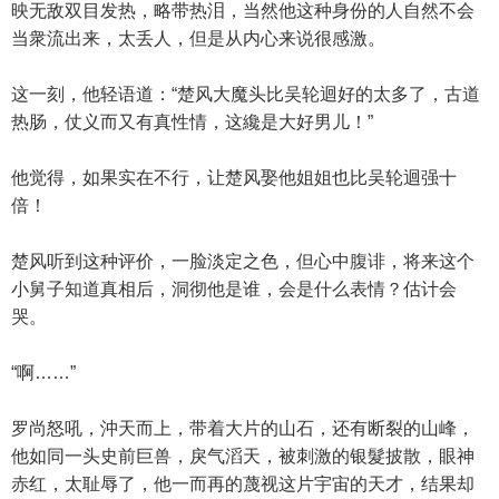
映无敌双目发热，略带热泪，当然他这种身份的人自然不会
当衆流出来，太丢人，但是从内心来说很感激。
这一刻，他轻语道：“楚风大魔头比吴轮迴好的太多了，古道
热肠，仗义而又有真性情，这纔是大好男儿！”
他觉得，如果实在不行，让楚风娶他姐姐也比吴轮迴强十
倍！
楚风听到这种评价，一脸淡定之色，但心中腹诽，将来这个
小舅子知道真相后，洞彻他是谁，会是什么表情？估计会
哭。
“啊……”
罗尚怒吼，沖天而上，带着大片的山石，还有断裂的山峰，
他如同一头史前巨兽，戾气滔天，被刺激的银髮披散，眼神
赤红，太耻辱了，他一而再的蔑视这片宇宙的天才，结果却