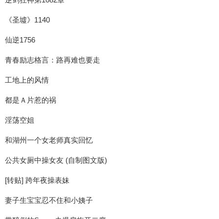
《圣墟》1140
仙逆1756
青春励志格言：路再难也要走
工地上的风情
都是Ａ片惹的祸
淫荡空姐
和湖州一个女老师真实回忆
公共女厕中操女友 (自制图文版)
[转贴] 跨年夜操表妹
妻子生宝宝忍不住和小姨子