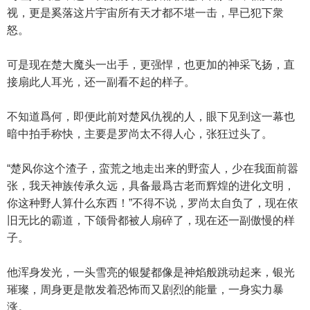
视，更是奚落这片宇宙所有天才都不堪一击，早已犯下衆
怒。
可是现在楚大魔头一出手，更强悍，也更加的神采飞扬，直
接扇此人耳光，还一副看不起的样子。
不知道爲何，即便此前对楚风仇视的人，眼下见到这一幕也
暗中拍手称快，主要是罗尚太不得人心，张狂过头了。
“楚风你这个渣子，蛮荒之地走出来的野蛮人，少在我面前嚣
张，我天神族传承久远，具备最爲古老而辉煌的进化文明，
你这种野人算什么东西！”不得不说，罗尚太自负了，现在依
旧无比的霸道，下颌骨都被人扇碎了，现在还一副傲慢的样
子。
他浑身发光，一头雪亮的银髮都像是神焰般跳动起来，银光
璀璨，周身更是散发着恐怖而又剧烈的能量，一身实力暴
涨。