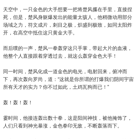
天空中，一只金色的大手想要一把将楚风攥在手里，直接捏
死，但是，楚风身躯爆发出的能量太骇人，他稍微动用部分
场域之力，符文成片，刺目之极，炽盛到极致，如同太阳炸
开，在高空中抵住这只黄金大手。
而后噗的一声，楚风一拳轰穿这只手掌，带起大片的血液，
他整个人直接跟着穿透过去，就这么轰穿金色大手！
同一时间，楚风化成一道金色的电光，电射回来，俯冲而
下，再次轰向罗尚，道：“这就是你所谓的打爆我们阴间宇宙
所有天才的实力？你不过如此，土鸡瓦狗而已！”
轰！轰！轰！
霎时间，他接连轰出数十拳，这是阳间神技，被他掩饰了，
人们只看到神光暴涨，金色拳印无敌，不断轰落而下。