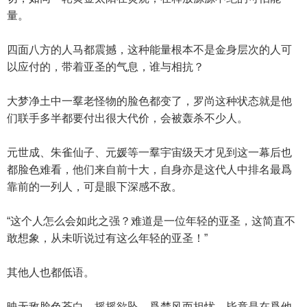
量。
四面八方的人马都震撼，这种能量根本不是金身层次的人可
以应付的，带着亚圣的气息，谁与相抗？
大梦净土中一羣老怪物的脸色都变了，罗尚这种状态就是他
们联手多半都要付出很大代价，会被轰杀不少人。
元世成、朱雀仙子、元媛等一羣宇宙级天才见到这一幕后也
都脸色难看，他们来自前十大，自身亦是这代人中排名最爲
靠前的一列人，可是眼下深感不敌。
“这个人怎么会如此之强？难道是一位年轻的亚圣，这简直不
敢想象，从未听说过有这么年轻的亚圣！”
其他人也都低语。
映无敌脸色苍白，摇摇欲坠，爲楚风而担忧，毕竟是在爲他