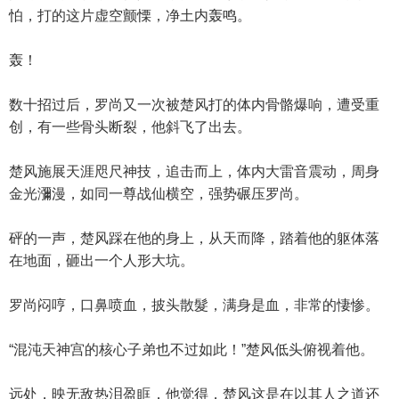
怕，打的这片虚空颤慄，净土内轰鸣。
轰！
数十招过后，罗尚又一次被楚风打的体内骨骼爆响，遭受重
创，有一些骨头断裂，他斜飞了出去。
楚风施展天涯咫尺神技，追击而上，体内大雷音震动，周身
金光瀰漫，如同一尊战仙横空，强势碾压罗尚。
砰的一声，楚风踩在他的身上，从天而降，踏着他的躯体落
在地面，砸出一个人形大坑。
罗尚闷哼，口鼻喷血，披头散髮，满身是血，非常的悽惨。
“混沌天神宫的核心子弟也不过如此！”楚风低头俯视着他。
远处，映无敌热泪盈眶，他觉得，楚风这是在以其人之道还